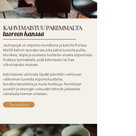
KAHVI MAISTUU PAREMMALTA
tuoreen kanssa
Jauhopojat on leipomo-konditoria ja kahvila Porissa.
Meillä kahvin seuraksi saa joka päivä tuoreita pullia,
leivoksia, leipiä ja suolaisia tuotteita omasta leipomosta.
Poikkea työmatkalla, pidä kahvitauko tai hae
viikonlopuksi mukaan.
Kahvilamme vitriinistä löydät päivittäin vaihtuvan
valikoiman tuoreita leipomotuotteita,
konditoriatuotteita ja muita herkkuja. Perinteiset
suosikit ja sesongin uutuudet tekevät jokaisesta
vierailusta hieman erilaisen.
Tervetuloa