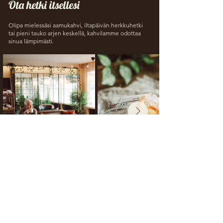
Ota hetki itsellesi
Olipa mielessäsi aamukahvi, iltapäivän herkkuhetki
tai pieni tauko arjen keskellä, kahvilamme odottaa
sinua lämpimästi.