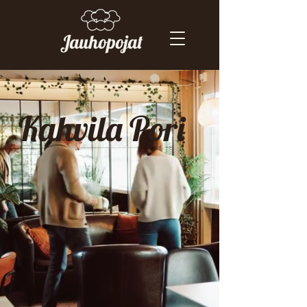
Jauhopojat
Kahvila Pori