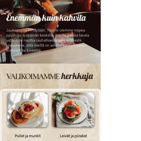
Enemmän kuin kahvila
Jauhopojilla viihdytään. Toisille olemme nopea
pysähdys työpäivän keskellä, toisille paikka tavata
ystäviä tai nauttia rauhallisesta kahvihetkestä.
Haluamme, että meillä on aina helppo poiketa –
kiireessä tai kiireettä.
herkkuja
VALIKOIMAMME
Pullat ja munkit
Leivät ja piirakat