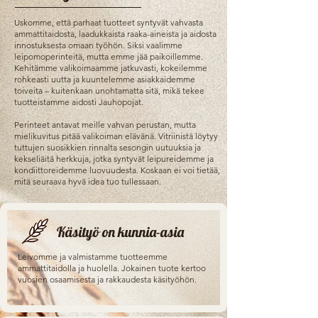
Uskomme, että parhaat tuotteet syntyvät vahvasta
ammattitaidosta, laadukkaista raaka-aineista ja aidosta
innostuksesta omaan työhön. Siksi vaalimme
leipomoperinteitä, mutta emme jää paikoillemme.
Kehitämme valikoimaamme jatkuvasti, kokeilemme
rohkeasti uutta ja kuuntelemme asiakkaidemme
toiveita – kuitenkaan unohtamatta sitä, mikä tekee
tuotteistamme aidosti Jauhopojat.
Perinteet antavat meille vahvan perustan, mutta
mielikuvitus pitää valikoiman elävänä. Vitriinistä löytyy
tuttujen suosikkien rinnalta sesongin uutuuksia ja
kekseliäitä herkkuja, jotka syntyvät leipureidemme ja
kondiittoreidemme luovuudesta. Koskaan ei voi tietää,
mitä seuraava hyvä idea tuo tullessaan.
Käsityö on kunnia-asia
Leivomme ja valmistamme tuotteemme
ammattitaidolla ja huolella. Jokainen tuote kertoo
vuosien osaamisesta ja rakkaudesta käsityöhön.