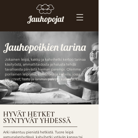
Jauhopojat
Jauhopoikien tarina
Jokainen leipä, kakku ja kahvihetki kertoo tarinaa
käsityöstä, ammattitaidosta ja halusta tehdä
tavallisesta päivästä hieman parempi. Olemme
porilainen leipomo, konditoria ja kahvila, jossa
perinteet, laatu ja lämmin palvelu kulkevat käsi
kädessä.
HYVÄT HETKET
SYNTYVÄT YHDESSÄ
Arki rakentuu pienistä hetkistä. Tuore leipä
aamupalapöydässä, kahvihetki ystävän kanssa tai