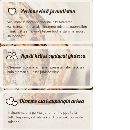
Perinne elää ja uudistuu
Vaalimme leipomoperinteitä ja kehitämme
valikoimaamme asiakkaidemme toiveita kuunnellen
– tinkimättä siitä, mikä tekee tuotteistamme aidosti
Jauhopojat.
Hyvät hetket syntyvät yhdessä
Olemme mukana niin arjen pienissä kahvihetkissä
kuin elämän suurissa juhlapäivissä.
Olemme osa kaupungin arkea
Haluamme olla paikka, johon on helppo tulla –
tuttu leipomo, kahvila ja konditoria sukupolvesta
toiseen.