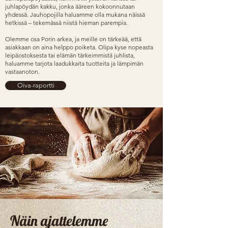
juhlapöydän kakku, jonka ääreen kokoonnutaan
yhdessä. Jauhopojilla haluamme olla mukana näissä
hetkissä – tekemässä niistä hieman parempia.
Olemme osa Porin arkea, ja meille on tärkeää, että
asiakkaan on aina helppo poiketa. Olipa kyse nopeasta
leipäostoksesta tai elämän tärkeimmistä juhlista,
haluamme tarjota laadukkaita tuotteita ja lämpimän
vastaanoton.
Oiva-raportti
Näin ajattelemme