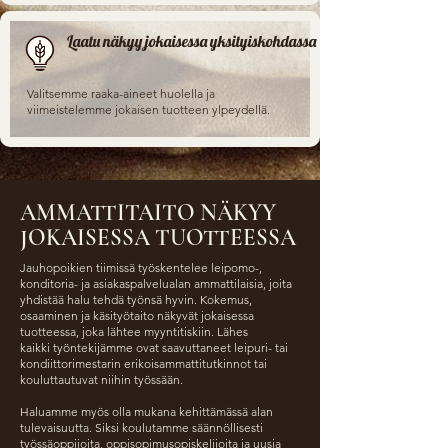
Laatu näkyy jokaisessa yksityiskohdassa
Valitsemme raaka-aineet huolella ja
viimeistelemme jokaisen tuotteen ylpeydellä.
AMMATTITAITO NÄKYY
JOKAISESSA TUOTTEESSA
Jauhopoikien tiimissä työskentelee leipomo-,
konditoria- ja asiakaspalvelualan ammattilaisia, joita
yhdistää halu tehdä työnsä hyvin. Kokemus,
osaaminen ja käsityötaito näkyvät jokaisessa
tuotteessa, joka lähtee myyntitiskiin. Lähes
kaikki
työntekijämme ovat saavuttaneet leipuri- tai
kondiittorimestarin erikoisammattitutkinnot tai
kouluttautuvat niihin työssään.
Haluamme myös olla mukana kehittämässä alan
tulevaisuutta. Siksi koulutamme säännöllisesti
työssäoppijoita, oppisopimusopiskelijoita ja uusia