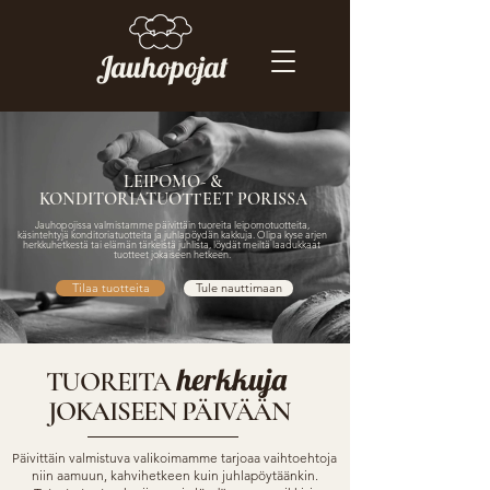
Jauhopojat
LEIPOMO- &
KONDITORIATUOTTEET PORISSA
Jauhopojissa valmistamme päivittäin tuoreita leipomotuotteita,
käsintehtyjä konditoriatuotteita ja juhlapöydän kakkuja. Olipa kyse arjen
herkkuhetkestä tai elämän tärkeistä juhlista, löydät meiltä laadukkaat
tuotteet jokaiseen hetkeen.
Tilaa tuotteita
Tule nauttimaan
herkkuja
TUOREITA
JOKAISEEN PÄIVÄÄN
Päivittäin valmistuva valikoimamme tarjoaa vaihtoehtoja
niin aamuun, kahvihetkeen kuin juhlapöytäänkin.