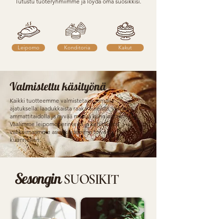
Tutustu tuoteryhmiimme ja löydä oma suosikkisi.
Leipomo
Konditoria
Kakut
Valmistettu käsityönä
Kaikki tuotteemme valmistetaan samalla
ajatuksella: laadukkaista raaka-aineista, vahvalla
ammattitaidolla ja hyvää makua kunnioittaen.
Vaalimme leipomoperinteitä ja kehitämme
valikoimaamme asiakkaidemme toiveita
kuunnellen.
Sesongin
SUOSIKIT