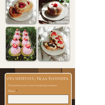
OTA YHTEYTTÄ | TILAA TUOTTEITA
Toteutamme juuri sinun lempileipomuksesi
Nimi